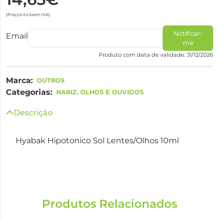
(Preços incluem IVA)
Notificar-
Email
me
Produto com data de validade: 31/12/2026
Marca:
OUTROS
Categorias:
NARIZ, OLHOS E OUVIDOS
Descrição
Hyabak Hipotonico Sol Lentes/Olhos 10ml
Produtos Relacionados