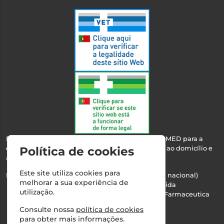
Esta farmácia encontra-se autorizada pelo INFARMED para a
dispensa de medicamentos e produtos de saúde ao domicílio e
Política de cookies
através da internet.
Este site utiliza cookies para
Nº Infarmed: 21 798 7100 (chamada para rede fixa nacional)
melhorar a sua experiência de
Direção Técnica:
Maria Teresa Almeida
utilização.
NIPC:
510103669 | Teresa Almeida - Sociedade Farmaceutica
Unipessoal, Lda.
Consulte nossa
política de cookies
Alvará nº:
2994
para obter mais informações.