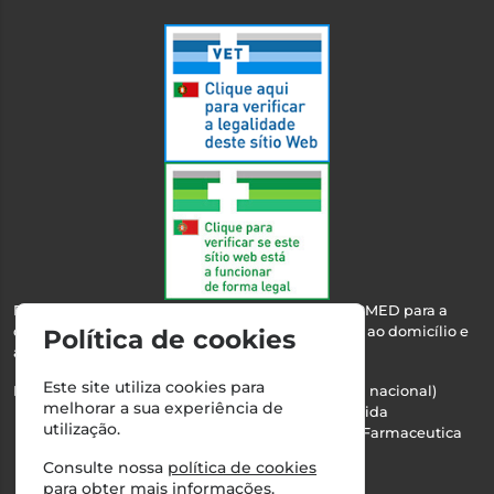
Esta farmácia encontra-se autorizada pelo INFARMED para a
dispensa de medicamentos e produtos de saúde ao domicílio e
Política de cookies
através da internet.
Este site utiliza cookies para
Nº Infarmed: 21 798 7100 (chamada para rede fixa nacional)
melhorar a sua experiência de
Direção Técnica:
Maria Teresa Almeida
utilização.
NIPC:
510103669 | Teresa Almeida - Sociedade Farmaceutica
Unipessoal, Lda.
Consulte nossa
política de cookies
Alvará nº:
2994
para obter mais informações.