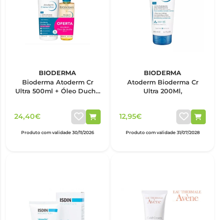
BIODERMA
BIODERMA
Bioderma Atoderm Cr
Atoderm Bioderma Cr
Ultra 500ml + Óleo Duche
Ultra 200Ml,
200ml
24,40€
12,95€
Produto com validade 30/11/2026
Produto com validade 31/07/2028