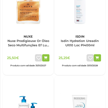
NUXE
ISDIN
Nuxe Prodigieuse Or Óleo
Isdin Hydration Ureadin
Seco Multifunções Ef Luz
Ult10 Loc Pl400ml
50ml
25,50€
25,25€
Produto com validade 31/01/2027
Produto com validade 31/01/2028