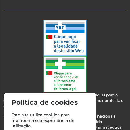
Esta farmácia encontra-se autorizada pelo INFARMED para a
dispensa de medicamentos e produtos de saúde ao domicílio e
Política de cookies
através da internet.
Este site utiliza cookies para
Nº Infarmed: 21 798 7100 (chamada para rede fixa nacional)
melhorar a sua experiência de
Direção Técnica:
Maria Teresa Almeida
utilização.
NIPC:
510103669 | Teresa Almeida - Sociedade Farmaceutica