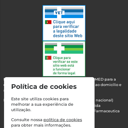
Esta farmácia encontra-se autorizada pelo INFARMED para a
dispensa de medicamentos e produtos de saúde ao domicílio e
Política de cookies
através da internet.
Este site utiliza cookies para
Nº Infarmed: 21 798 7100 (chamada para rede fixa nacional)
melhorar a sua experiência de
Direção Técnica:
Maria Teresa Almeida
utilização.
NIPC:
510103669 | Teresa Almeida - Sociedade Farmaceutica
Unipessoal, Lda.
Consulte nossa
política de cookies
Alvará nº:
2994
para obter mais informações.