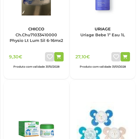
CHICCO
URIAGE
Ch.Chu71033410000
Uriage Bebe 1º Eau 1L
Physio Lt Lum Sil 6-16mx2
9,30€
27,10€
Produto com validade 31/10/2028
Produto com validade 31/01/2028