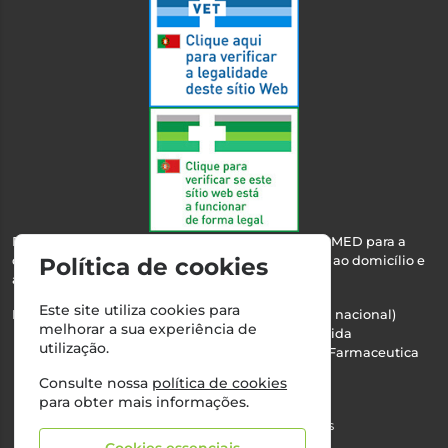
Esta farmácia encontra-se autorizada pelo INFARMED para a
Política de cookies
dispensa de medicamentos e produtos de saúde ao domicílio e
através da internet.
Este site utiliza cookies para
Nº Infarmed: 21 798 7100 (chamada para rede fixa nacional)
melhorar a sua experiência de
Direção Técnica:
Maria Teresa Almeida
utilização.
NIPC:
510103669 | Teresa Almeida - Sociedade Farmaceutica
Unipessoal, Lda.
Consulte nossa
política de cookies
Alvará nº:
2994
para obter mais informações.
©2026 Todos os direitos reservados