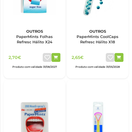
OUTROS
OUTROS
PaperMints Folhas
PaperMints CoolCaps
Refresc Hálito X24
Refresc Hálito X18
2,70€
2,65€
Produto com validade 31/08/2027
Produto com validade 31/05/2028