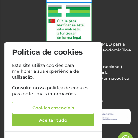
Esta farmácia encontra-se autorizada pelo INFARMED para a
dispensa de medicamentos e produtos de saúde ao domicílio e
Política de cookies
através da internet.
Este site utiliza cookies para
Nº Infarmed: 21 798 7100 (chamada para rede fixa nacional)
melhorar a sua experiência de
Direção Técnica:
Maria Teresa Almeida
utilização.
NIPC:
510103669 | Teresa Almeida - Sociedade Farmaceutica
Unipessoal, Lda.
Consulte nossa
política de cookies
Alvará nº:
2994
para obter mais informações.
©2026 Todos os direitos reservados
Cookies essenciais
Aceitar tudo