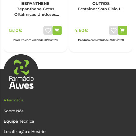
BEPANTHENE
OUTROS
Bepanthene Gotas
Ecotainer Soro Fisio 1 L
Oftálmicas Unidoses
0,5ml x20
13,10€
4,60€
Produto com validade 31/12/2028
Produto com validade 31/05/2028
A Farmácia
Sobre Nós
Equipa Técnica
Localização e Horário