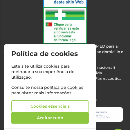
Esta farmácia encontra-se autorizada pelo INFARMED para a
dispensa de medicamentos e produtos de saúde ao domicílio e
Política de cookies
através da internet.
Este site utiliza cookies para
Nº Infarmed: 21 798 7100 (chamada para rede fixa nacional)
melhorar a sua experiência de
Direção Técnica:
Maria Teresa Almeida
utilização.
NIPC:
510103669 | Teresa Almeida - Sociedade Farmaceutica
Unipessoal, Lda.
Consulte nossa
política de cookies
Alvará nº:
2994
para obter mais informações.
©2026 Todos os direitos reservados
Cookies essenciais
Aceitar tudo