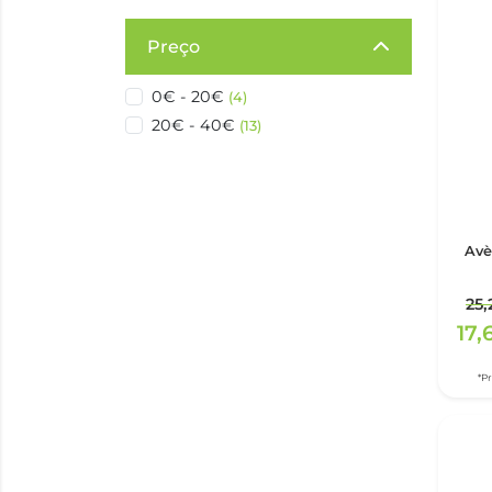
Preço
0€ - 20€
(4)
20€ - 40€
(13)
Avè
25,
17,
*P