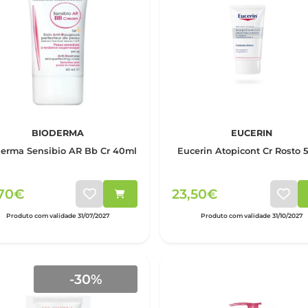
BIODERMA
EUCERIN
erma Sensibio AR Bb Cr 40ml
Eucerin Atopicont Cr Rosto 
,70€
23,50€
Produto com validade 31/07/2027
Produto com validade 31/10/2027
-30%