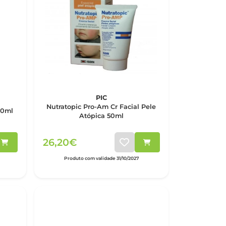
PIC
Nutratopic Pro-Am Cr Facial Pele
50ml
Atópica 50ml
26,20€
Produto com validade 31/10/2027