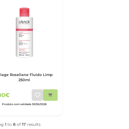
age Roseliane Fluido Limp
250ml
,00€
Produto com validade 30/06/2028
ng
1
to
8
of
17
results