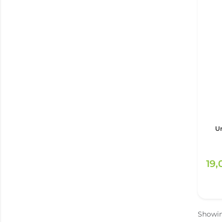
Uri
19
Showi