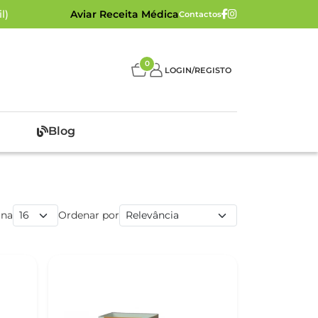
l)
Aviar Receita Médica
Contactos
0
LOGIN/REGISTO
Blog
ina
Ordenar por