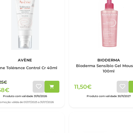
AVÈNE
BIODERMA
Bioderma Sensibio Gel Mous
ne Tolérance Control Cr 40ml
100ml
25€
11,50€
68€
Produto com validade 31/10/2026
Produto com validade 30/11/2027
romoção válida de 01/07/2025 a 31/07/2026