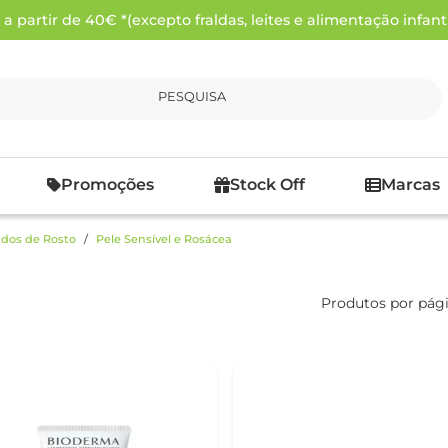
 partir de 40€ *(excepto fraldas, leites e alimentação infanti
PESQUISA
Promoções
Stock Off
Marcas
dos de Rosto
Pele Sensível e Rosácea
Produtos por pág