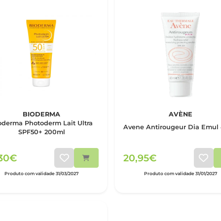
BIODERMA
AVÈNE
oderma Photoderm Lait Ultra
Avene Antirougeur Dia Emul
SPF50+ 200ml
,30€
20,95€
Produto com validade 31/03/2027
Produto com validade 31/01/2027