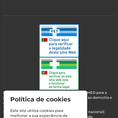
Esta farmácia encontra-se autorizada pelo INFARMED para a
dispensa de medicamentos e produtos de saúde ao domicílio e
Política de cookies
através da internet.
Este site utiliza cookies para
Nº Infarmed: 21 798 7100 (chamada para rede fixa nacional)
melhorar a sua experiência de
Direção Técnica:
Maria Teresa Almeida