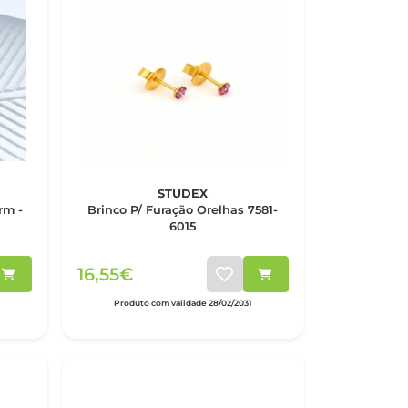
STUDEX
rm -
Brinco P/ Furação Orelhas 7581-
6015
16,55€
Produto com validade 28/02/2031