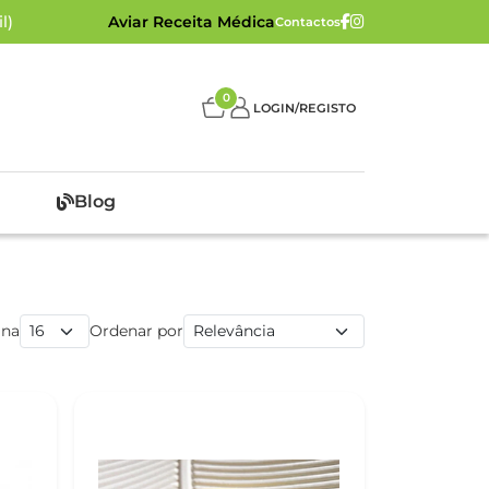
l)
Aviar Receita Médica
Contactos
0
LOGIN/REGISTO
Blog
ina
Ordenar por