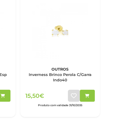
OUTROS
 Esp
Inverness Brinco Perola C/Garra
Indo40
15,50€
Produto com validade 31/10/2035