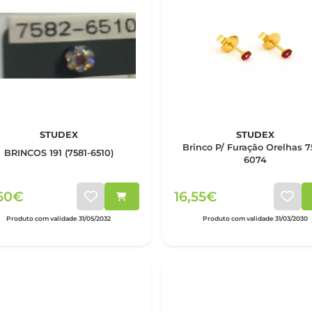
STUDEX
STUDEX
Brinco P/ Furação Orelhas 7
BRINCOS 191 (7581-6510)
6074
,60€
16,55€
Produto com validade 31/05/2032
Produto com validade 31/03/2030