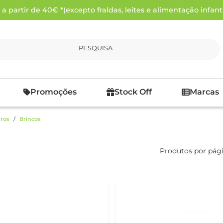
 partir de 40€ *(excepto fraldas, leites e alimentação infanti
PESQUISA
Promoções
Stock Off
Marcas
ros
Brincos
Produtos por pág