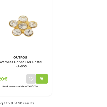
OUTROS
nverness Brinco Flor Cristal
Indo805
,20€
Produto com validade 31/12/2030
ng
1
to
8
of
50
results