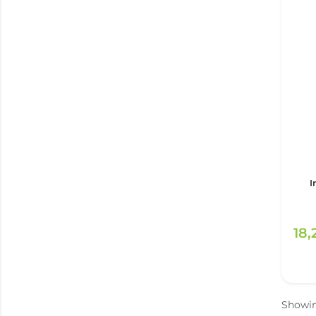
I
18
Showi