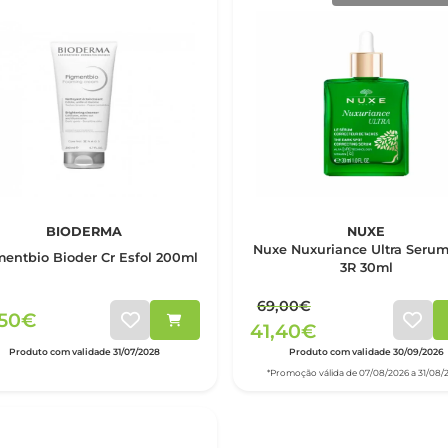
BIODERMA
NUXE
Nuxe Nuxuriance Ultra Serum
entbio Bioder Cr Esfol 200ml
3R 30ml
69,00€
,50€
41,40€
Produto com validade 31/07/2028
Produto com validade 30/09/2026
*Promoção válida de 07/08/2026 a 31/08/