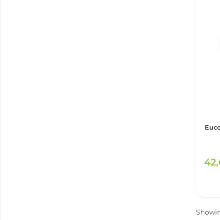
Euce
42
Showi