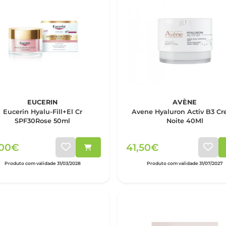
EUCERIN
AVÈNE
Eucerin Hyalu-Fill+El Cr
Avene Hyaluron Activ B3 C
SPF30Rose 50ml
Noite 40Ml
,00€
41,50€
Produto com validade 31/03/2028
Produto com validade 31/07/2027