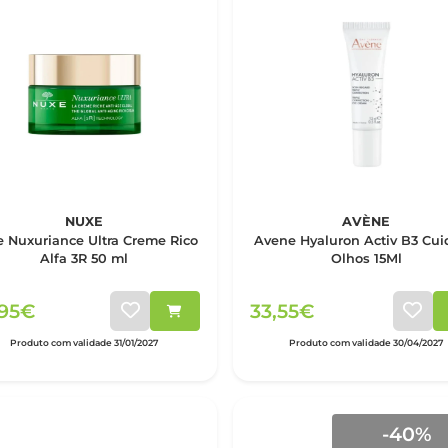
NUXE
AVÈNE
 Nuxuriance Ultra Creme Rico
Avene Hyaluron Activ B3 Cu
Alfa 3R 50 ml
Olhos 15Ml
,95€
33,55€
Produto com validade 31/01/2027
Produto com validade 30/04/2027
-40%