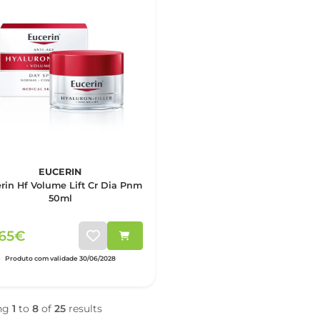
EUCERIN
rin Hf Volume Lift Cr Dia Pnm
50ml
,65€
Produto com validade 30/06/2028
ng
1
to
8
of
25
results