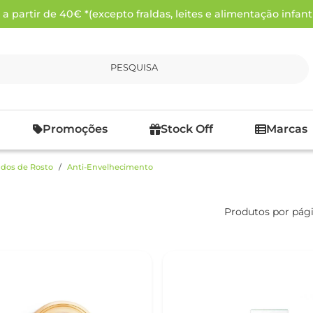
 partir de 40€ *(excepto fraldas, leites e alimentação infanti
PESQUISA
Promoções
Stock Off
Marcas
dos de Rosto
Anti-Envelhecimento
Produtos por pág