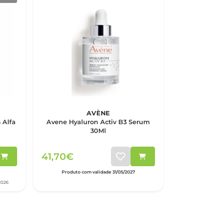
AVÈNE
 Alfa
Avene Hyaluron Activ B3 Serum
30Ml
41,70€
Produto com validade 31/05/2027
2026