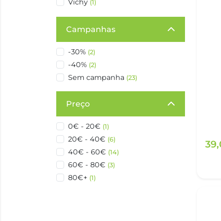
Vichy
(1)
Campanhas
-30%
(2)
-40%
(2)
Sem campanha
(23)
Preço
0€ - 20€
(1)
20€ - 40€
(6)
39
40€ - 60€
(14)
60€ - 80€
(3)
80€+
(1)