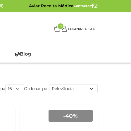
l)
Aviar Receita Médica
Contactos
0
LOGIN/REGISTO
Blog
ina
Ordenar por
-40%