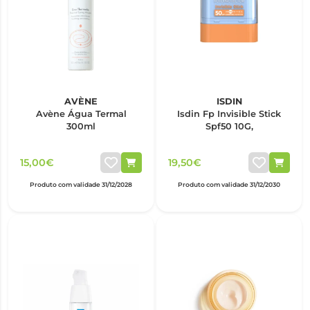
AVÈNE
ISDIN
Avène Água Termal
Isdin Fp Invisible Stick
300ml
Spf50 10G,
15,00€
19,50€
Produto com validade 31/12/2028
Produto com validade 31/12/2030