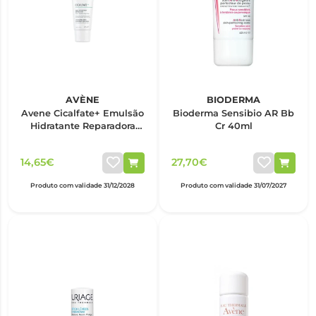
AVÈNE
BIODERMA
Avene Cicalfate+ Emulsão
Bioderma Sensibio AR Bb
Hidratante Reparadora
Cr 40ml
40Ml
14,65€
27,70€
Produto com validade 31/12/2028
Produto com validade 31/07/2027