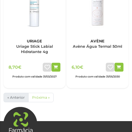
URIAGE
AVÈNE
Uriage Stick Labial
Avène Água Termal 50ml
Hidratante 4g
8,70€
6,10€
Produto com validade 31/03/2027
Produto com validade 31/05/2030
« Anterior
Próxima »