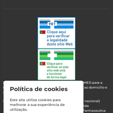
Esta farmácia encontra-se autorizada pelo INFARMED para a
dispensa de medicamentos e produtos de saúde ao domicílio e
Política de cookies
através da internet.
Este site utiliza cookies para
Nº Infarmed: 21 798 7100 (chamada para rede fixa nacional)
melhorar a sua experiência de
Direção Técnica:
Maria Teresa Almeida
utilização.
NIPC:
510103669 | Teresa Almeida - Sociedade Farmaceutica