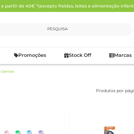
 partir de 40€ *(excepto fraldas, leites e alimentação infanti
PESQUISA
Promoções
Stock Off
Marcas
e Dentes
Produtos por pág