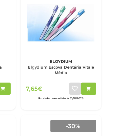
ELGYDIUM
a
Elgydium Escova Dentária Vitale
Média
7,65€
Produto com validade 31/10/2028
-30%