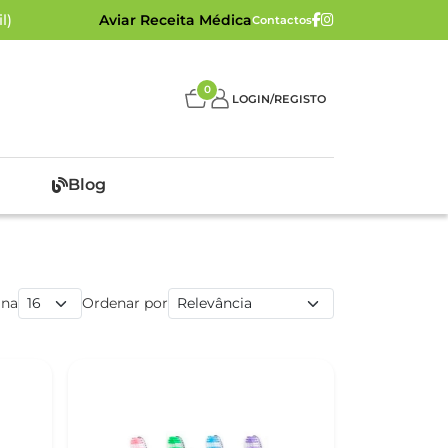
l)
Aviar Receita Médica
Contactos
0
LOGIN/REGISTO
Blog
ina
Ordenar por