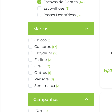
Escovas de Dentes
(47)
Escovilhões
(5)
Pastas Dentífricas
(6)
Marcas
Chicco
(3)
Curaprox
(17)
Elgydium
(18)
Farline
(2)
Oral B
(3)
6,
Outros
(1)
Pansoral
(1)
Sem marca
(2)
Campanhas
-30%
(2)