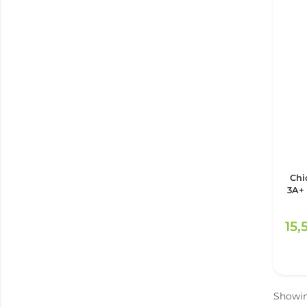
Chi
3A+ 
es
15,
Showi