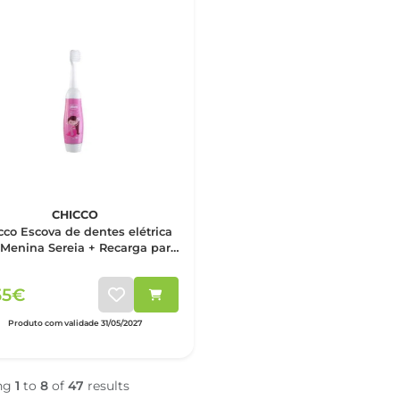
CHICCO
cco Escova de dentes elétrica
Menina Sereia + Recarga para
cova de dentes 2 Unidade(s)
55€
Produto com validade 31/05/2027
ng
1
to
8
of
47
results