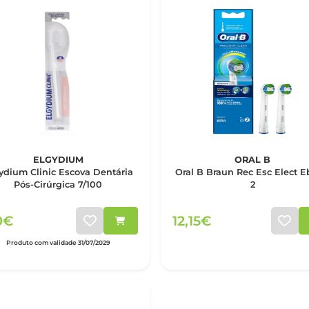
ELGYDIUM
ORAL B
ydium Clinic Escova Dentária
Oral B Braun Rec Esc Elect E
Pós-Cirúrgica 7/100
2
0€
12,15€
Produto com validade 31/07/2029