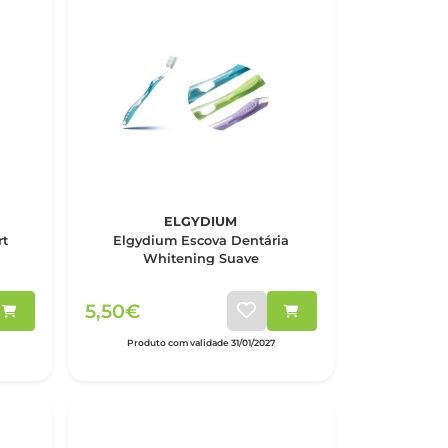
ELGYDIUM
rt
Elgydium Escova Dentária
Whitening Suave
5,50€
Produto com validade 31/01/2027