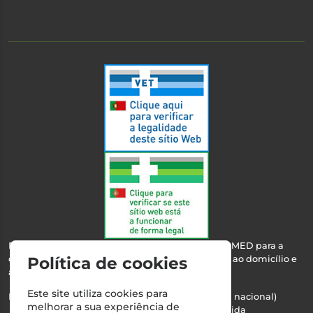
Esta farmácia encontra-se autorizada pelo INFARMED para a
dispensa de medicamentos e produtos de saúde ao domicílio e
Política de cookies
através da internet.
Este site utiliza cookies para
Nº Infarmed: 21 798 7100 (chamada para rede fixa nacional)
melhorar a sua experiência de
Direção Técnica:
Maria Teresa Almeida