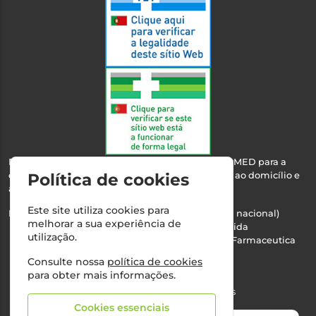
Esta farmácia encontra-se autorizada pelo INFARMED para a
dispensa de medicamentos e produtos de saúde ao domicílio e
Política de cookies
através da internet.
Este site utiliza cookies para
Nº Infarmed: 21 798 7100 (chamada para rede fixa nacional)
melhorar a sua experiência de
Direção Técnica:
Maria Teresa Almeida
utilização.
NIPC:
510103669 | Teresa Almeida - Sociedade Farmaceutica
Unipessoal, Lda.
Consulte nossa
política de cookies
Alvará nº:
2994
para obter mais informações.
©2026 Todos os direitos reservados
Cookies essenciais