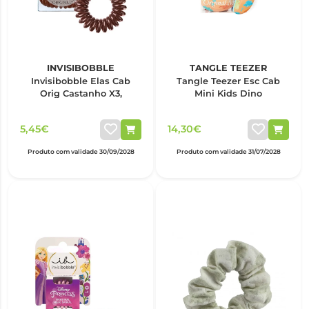
INVISIBOBBLE
TANGLE TEEZER
Invisibobble Elas Cab
Tangle Teezer Esc Cab
Orig Castanho X3,
Mini Kids Dino
5,45€
14,30€
Produto com validade 30/09/2028
Produto com validade 31/07/2028