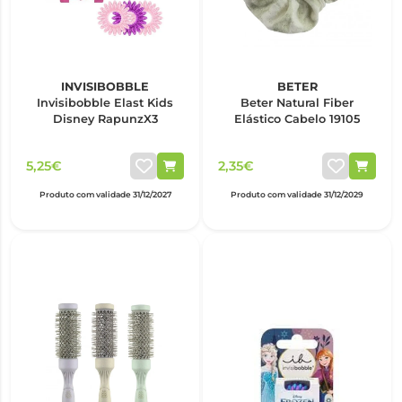
INVISIBOBBLE
BETER
Invisibobble Elast Kids
Beter Natural Fiber
Disney RapunzX3
Elástico Cabelo 19105
5,25€
2,35€
Produto com validade 31/12/2027
Produto com validade 31/12/2029