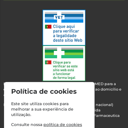
Esta farmácia encontra-se autorizada pelo INFARMED para a
dispensa de medicamentos e produtos de saúde ao domicílio e
Política de cookies
através da internet.
Este site utiliza cookies para
Nº Infarmed: 21 798 7100 (chamada para rede fixa nacional)
melhorar a sua experiência de
Direção Técnica:
Maria Teresa Almeida
utilização.
NIPC:
510103669 | Teresa Almeida - Sociedade Farmaceutica
Unipessoal, Lda.
Consulte nossa
política de cookies
Alvará nº:
2994