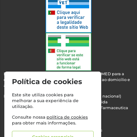
Esta farmácia encontra-se autorizada pelo INFARMED para a
Política de cookies
dispensa de medicamentos e produtos de saúde ao domicílio e
através da internet.
Este site utiliza cookies para
Nº Infarmed: 21 798 7100 (chamada para rede fixa nacional)
melhorar a sua experiência de
Direção Técnica:
Maria Teresa Almeida
utilização.
NIPC:
510103669 | Teresa Almeida - Sociedade Farmaceutica
Unipessoal, Lda.
Consulte nossa
política de cookies
Alvará nº:
2994
para obter mais informações.
©2026 Todos os direitos reservados