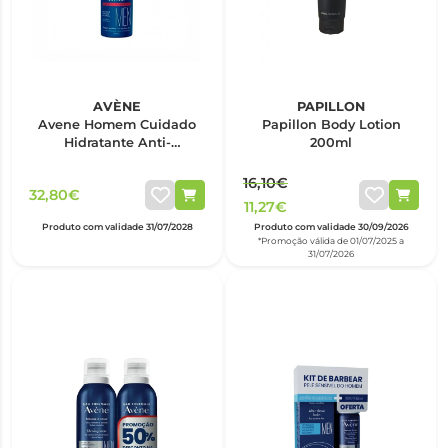
AVÈNE
PAPILLON
Avene Homem Cuidado
Papillon Body Lotion
Hidratante Anti-
200ml
envelhecimento 50ml
16,10€
32,80€
11,27€
Produto com validade 31/07/2028
Produto com validade 30/09/2026
*Promoção válida de 01/07/2025 a
31/07/2026