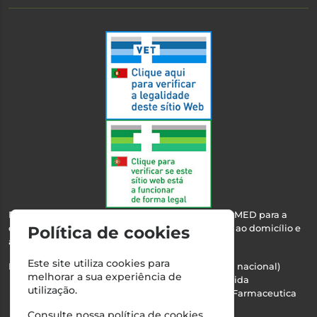
Esta farmácia encontra-se autorizada pelo INFARMED para a
Política de cookies
dispensa de medicamentos e produtos de saúde ao domicílio e
através da internet.
Este site utiliza cookies para
Nº Infarmed: 21 798 7100 (chamada para rede fixa nacional)
melhorar a sua experiência de
Direção Técnica:
Maria Teresa Almeida
utilização.
NIPC:
510103669 | Teresa Almeida - Sociedade Farmaceutica
Unipessoal, Lda.
Consulte nossa
política de cookies