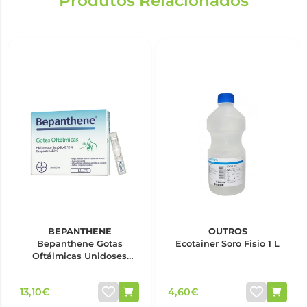
Produtos Relacionados
BEPANTHENE
OUTROS
Bepanthene Gotas
Ecotainer Soro Fisio 1 L
Oftálmicas Unidoses
0,5ml x20
13,10€
4,60€