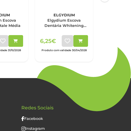
DIUM
ELGYDIUM
ELGY
m Escova
Elgydium Escova
Elgydium
itale Média
Dentária Whitening
Dentária In
Média
Méd
6,25€
6,25€
dade 31/10/2028
Produto com validade 30/04/2028
Produto com vali
Redes Sociais
Facebook
Instagram