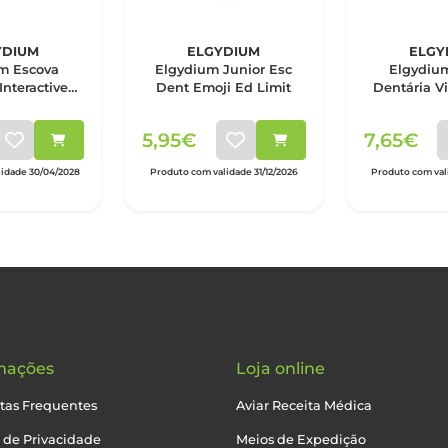
YDIUM
ELGYDIUM
ELGY
m Escova
Elgydium Junior Esc
Elgydiu
Interactive
Dent Emoji Ed Limit
Dentária V
ave
5,95€
7,65€
idade 30/04/2028
Produto com validade 31/12/2026
Produto com vali
mações
Loja online
tas Frequentes
Aviar Receita Médica
a de Privacidade
Meios de Expedição