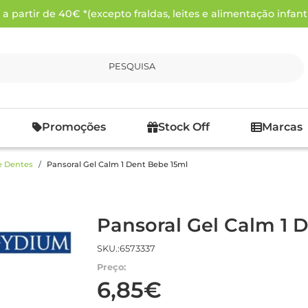
 partir de 40€ *(excepto fraldas, leites e alimentação infanti
PESQUISA
Promoções
Stock Off
Marcas
e Dentes
Pansoral Gel Calm 1 Dent Bebe 15ml
Pansoral Gel Calm 1 
SKU.:6573337
Preço:
6,85€