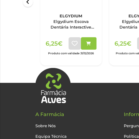
ELGYDIUM
ELG
Elgydium Escova
Elgydiu
Dentária Interactive
Dentária 
Dura
Su
6,25€
6,25€
Produto com validade 31/12/2026
Produto com val
A Farmácia
Infor
Sobre Nós
Pergun
Equipa Técnica
Polític