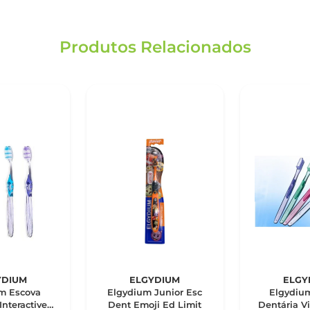
Produtos Relacionados
YDIUM
ELGYDIUM
ELGY
m Escova
Elgydium Junior Esc
Elgydiu
Interactive
Dent Emoji Ed Limit
Dentária V