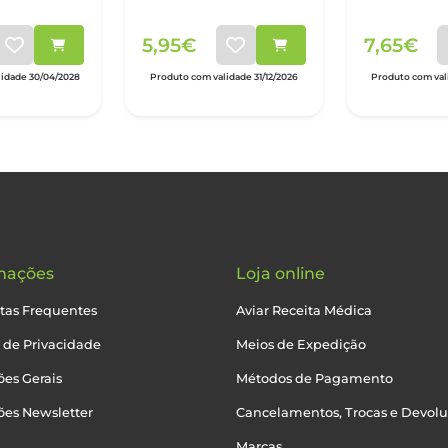
ave
5,95€
7,65€
idade 30/04/2028
Produto com validade 31/12/2026
Produto com vali
mações
Loja online
tas Frequentes
Aviar Receita Médica
a de Privacidade
Meios de Expedição
es Gerais
Métodos de Pagamento
ões Newsletter
Cancelamentos, Trocas e Devol
Marcas