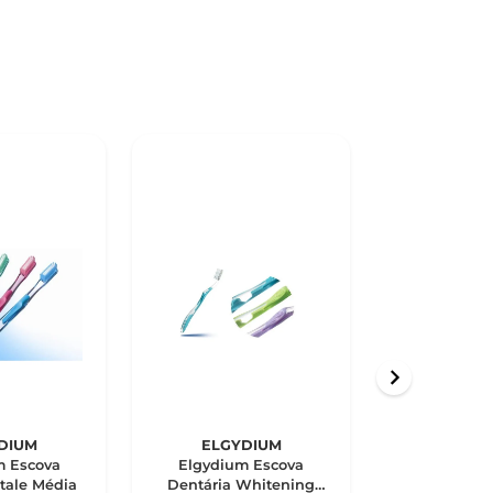
DIUM
ELGYDIUM
ELGY
m Escova
Elgydium Escova
Elgydium
itale Média
Dentária Whitening
Dentária In