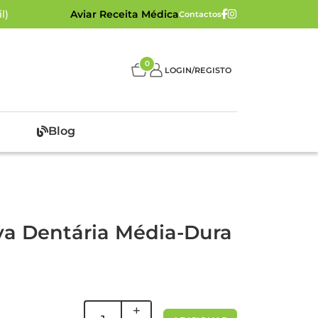
l)
Aviar Receita Médica
Contactos
0
LOGIN/REGISTO
Blog
va Dentária Média-Dura