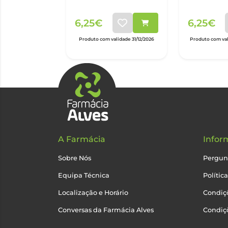
Dura
Su
6,25€
6,25€
Produto com validade 31/12/2026
Produto com val
A Farmácia
Infor
Sobre Nós
Pergun
Equipa Técnica
Polític
Localização e Horário
Condiçõ
Conversas da Farmácia Alves
Condiç