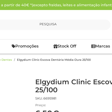
 partir de 40€ *(excepto fraldas, leites e alimentação infanti
PESQUISA
Promoções
Stock Off
Marcas
e Dentes
Elgydium Clinic Escova Dentária Média-Dura 25/100
Elgydium Clinic Esco
25/100
SKU.:6695981
Preço: