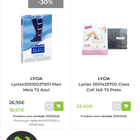
-30%
LYCIA
LYCIA
Lycias20010027001 Man
Lycias 2001425700 Class
Meia T2 Azul
Coll 140 T5 Preto
26,95€
22,40€
18,87€
Produto com validade 31/10/2026
Produto com validade 31/12/2026
*Promoção válida de 01/07/2025 a
31/08/2026