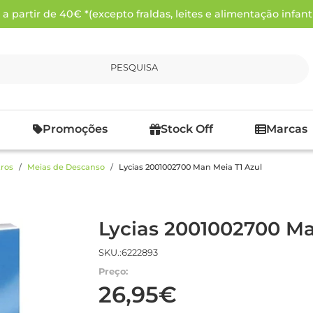
 partir de 40€ *(excepto fraldas, leites e alimentação infanti
PESQUISA
Promoções
Stock Off
Marcas
ros
Meias de Descanso
Lycias 2001002700 Man Meia T1 Azul
Lycias 2001002700 Ma
SKU.:6222893
Preço:
26,95€