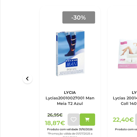
-30%
LYCIA
LY
Lycias20010027001 Man
Lycias 2001
Meia T2 Azul
Coll 140
26,95€
22,40€
18,87€
Produto com validade 31/10/2026
Produto com va
*Promoção válida de 01/07/2025 a