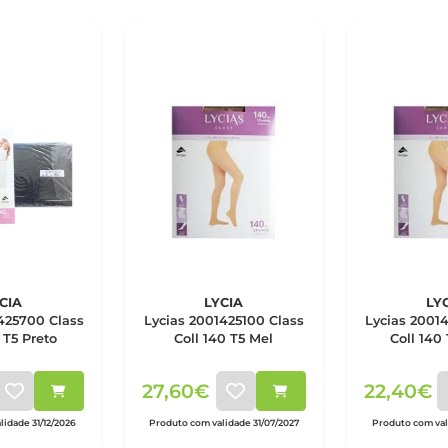
CIA
LYCIA
LY
425700 Class
Lycias 2001425100 Class
Lycias 2001
 T5 Preto
Coll 140 T5 Mel
Coll 140
27,60€
22,40€
lidade 31/12/2026
Produto com validade 31/07/2027
Produto com vali