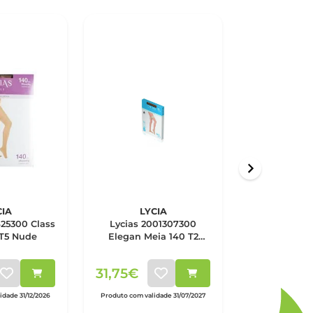
CIA
LYCIA
LYC
425300 Class
Lycias 2001307300
Lycias 20
 T5 Nude
Elegan Meia 140 T2
Comfort Co
Nude
Nu
31,75€
36,25€
dade 31/12/2026
Produto com validade 31/07/2027
Produto com valid