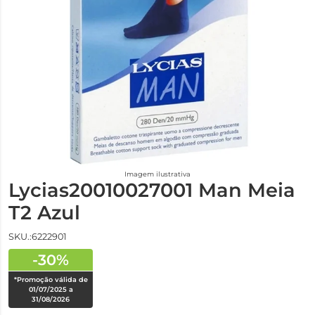
Imagem ilustrativa
Lycias20010027001 Man Meia
T2 Azul
SKU.:6222901
-30%
*Promoção válida de
01/07/2025 a
31/08/2026