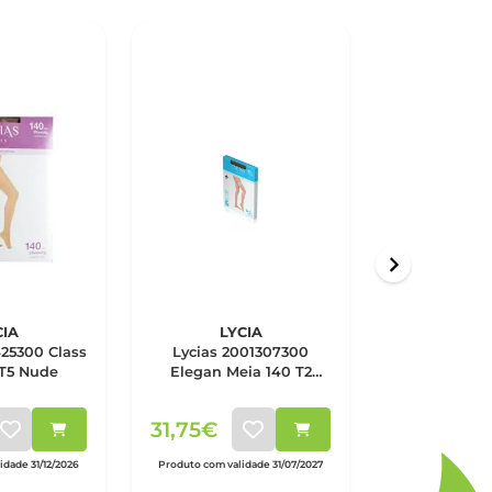
CIA
LYCIA
LYC
425300 Class
Lycias 2001307300
Lycias 20
 T5 Nude
Elegan Meia 140 T2
Comfort Co
Nude
Nu
31,75€
36,25€
dade 31/12/2026
Produto com validade 31/07/2027
Produto com valid