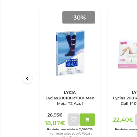
-30%
LYCIA
LY
Lycias20010027001 Man
Lycias 2001
Meia T2 Azul
Coll 140
26,95€
22,40€
18,87€
Produto com validade 31/10/2026
Produto com va
*Promoção válida de 01/07/2025 a