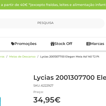
 partir de 40€ *(excepto fraldas, leites e alimentação infanti
PESQUISA
Promoções
Stock Off
Marcas
ros
Meias de Descanso
Lycias 2001307700 Elegan Meia Ad 140 T2 Pt
Lycias 2001307700 El
SKU.:6222927
Preço:
34,95€