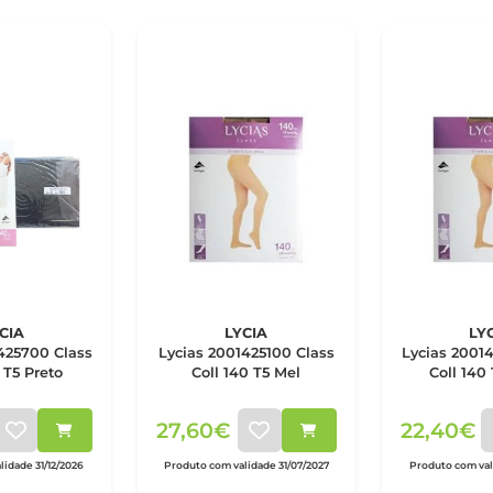
CIA
LYCIA
LY
425700 Class
Lycias 2001425100 Class
Lycias 2001
 T5 Preto
Coll 140 T5 Mel
Coll 140
27,60€
22,40€
lidade 31/12/2026
Produto com validade 31/07/2027
Produto com vali