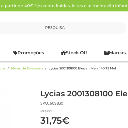
 partir de 40€ *(excepto fraldas, leites e alimentação infanti
PESQUISA
Promoções
Stock Off
Marcas
ros
Meias de Descanso
Lycias 2001308100 Elegan Meia 140 T3 Mel
Lycias 2001308100 El
SKU.:6098301
Preço:
31,75€