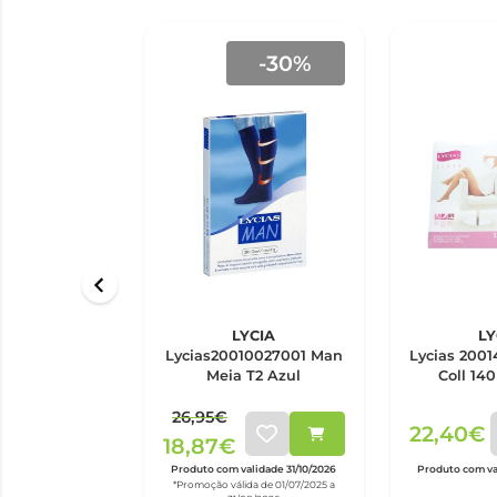
-30%
LYCIA
LY
Lycias20010027001 Man
Lycias 2001
Meia T2 Azul
Coll 140
26,95€
22,40€
18,87€
Produto com validade 31/10/2026
Produto com va
*Promoção válida de 01/07/2025 a