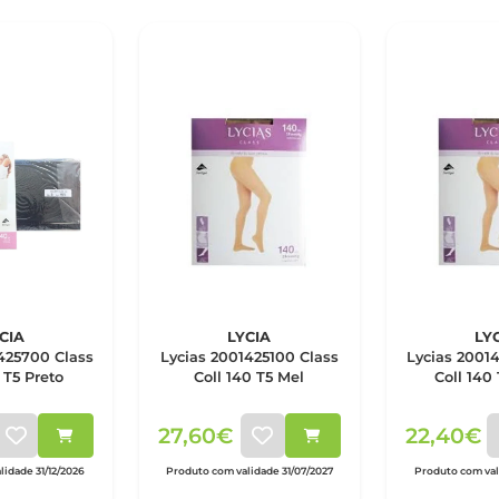
CIA
LYCIA
LY
425700 Class
Lycias 2001425100 Class
Lycias 2001
 T5 Preto
Coll 140 T5 Mel
Coll 140
27,60€
22,40€
lidade 31/12/2026
Produto com validade 31/07/2027
Produto com vali