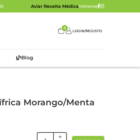
l)
Aviar Receita Médica
Contactos
0
LOGIN/REGISTO
Blog
ífrica Morango/Menta