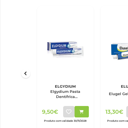
ELGYDIUM
EL
Elgydium Pasta
Elugel Ge
Dentífrica
Branqueadora 75ml
9,50€
13,30€
Produto com validade 30/11/2028
Produto com val