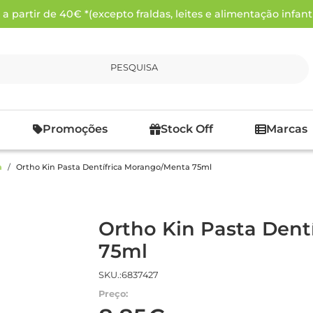
 partir de 40€ *(excepto fraldas, leites e alimentação infanti
PESQUISA
Promoções
Stock Off
Marcas
a
Ortho Kin Pasta Dentífrica Morango/Menta 75ml
Ortho Kin Pasta Dent
75ml
SKU.:6837427
Preço: