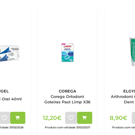
UGEL
COREGA
ELGY
Corega Ortodont
Arthrodont 
l Oral 40ml
Goteiras Past Limp X36
Dent
12,20€
8,90€
idade 31/05/2028
Produto com validade 31/03/2027
Produto com vali