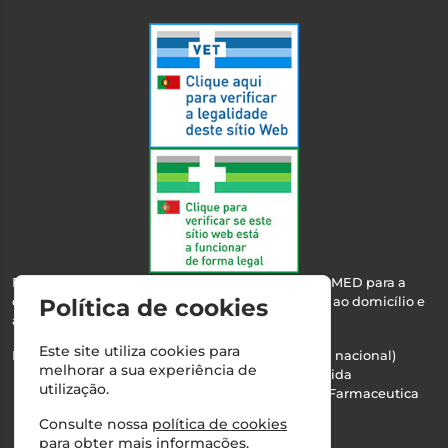
Esta farmácia encontra-se autorizada pelo INFARMED para a
dispensa de medicamentos e produtos de saúde ao domicílio e
Política de cookies
através da internet.
Este site utiliza cookies para
Nº Infarmed: 21 798 7100 (chamada para rede fixa nacional)
melhorar a sua experiência de
Direção Técnica:
Maria Teresa Almeida
utilização.
NIPC:
510103669 | Teresa Almeida - Sociedade Farmaceutica
Unipessoal, Lda.
Consulte nossa
política de cookies
Alvará nº:
2994
para obter mais informações.