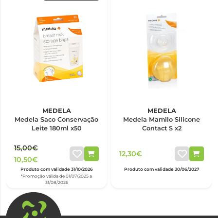
MEDELA
MEDELA
Medela Saco Conservação
Medela Mamilo Silicone
Leite 180ml x50
Contact S x2
15,00€
12,30€
10,50€
Produto com validade 31/10/2026
Produto com validade 30/06/2027
*Promoção válida de 01/07/2025 a
31/08/2026