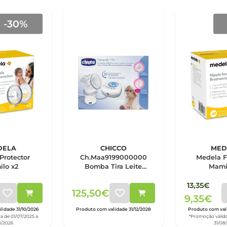
-30%
DELA
CHICCO
MED
Protector
Ch.Maa9199000000
Medela 
lo x2
Bomba Tira Leite
Mami
Elétrica NaturallyMe
13,35€
125,50€
9,35€
idade 31/10/2026
Produto com validade 31/12/2028
Produto com vali
a de 01/07/2025 a
*Promoção válida
8/2026
31/08