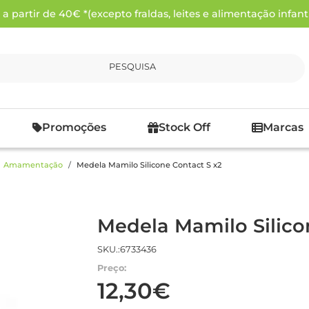
 partir de 40€ *(excepto fraldas, leites e alimentação infanti
PESQUISA
Promoções
Stock Off
Marcas
Amamentação
Medela Mamilo Silicone Contact S x2
Medela Mamilo Silico
SKU.:6733436
Preço:
12,30€