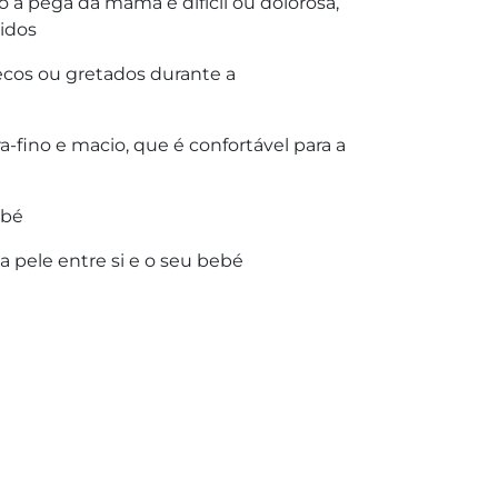
 pega da mama é difícil ou dolorosa,
idos
ecos ou gretados durante a
tra-fino e macio, que é confortável para a
ebé
 pele entre si e o seu bebé