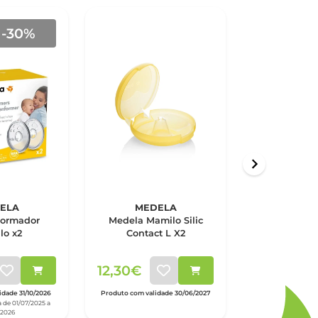
-30%
ELA
MEDELA
MED
Formador
Medela Mamilo Silic
Medela Solo
lo x2
Contact L X2
Leite Elétri
12,30€
139,00€
dade 31/10/2026
Produto com validade 30/06/2027
Produto com vali
 de 01/07/2025 a
/2026