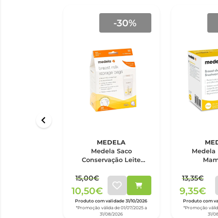
-30%
MEDELA
ME
Medela Saco
Medela 
Conservação Leite
Mami
180ml x50
15,00€
13,35€
10,50€
9,35€
Produto com validade 31/10/2026
Produto com val
*Promoção válida de 01/07/2025 a
*Promoção válid
31/08/2026
31/0