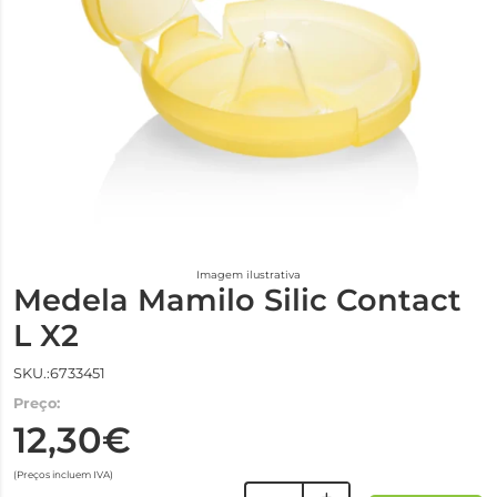
Imagem ilustrativa
Medela Mamilo Silic Contact
L X2
SKU.:6733451
Preço:
12,30€
(Preços incluem IVA)