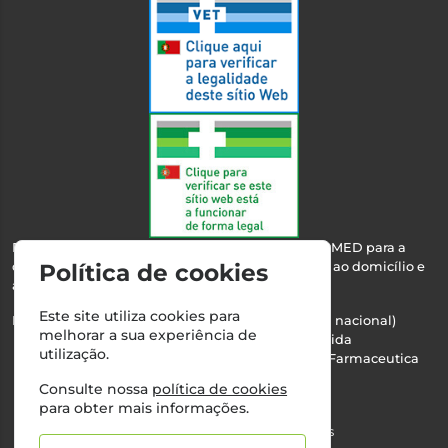
Esta farmácia encontra-se autorizada pelo INFARMED para a
dispensa de medicamentos e produtos de saúde ao domicílio e
Política de cookies
através da internet.
Este site utiliza cookies para
Nº Infarmed: 21 798 7100 (chamada para rede fixa nacional)
melhorar a sua experiência de
Direção Técnica:
Maria Teresa Almeida
utilização.
NIPC:
510103669 | Teresa Almeida - Sociedade Farmaceutica
Unipessoal, Lda.
Consulte nossa
política de cookies
Alvará nº:
2994
para obter mais informações.
©2026 Todos os direitos reservados