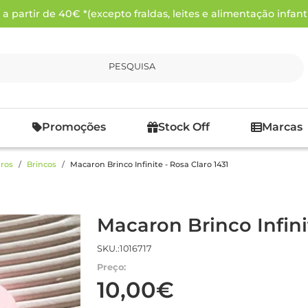
 partir de 40€ *(excepto fraldas, leites e alimentação infanti
PESQUISA
Promoções
Stock Off
Marcas
ros
Brincos
Macaron Brinco Infinite - Rosa Claro 1431
Macaron Brinco Infini
SKU.:1016717
Preço:
10,00€