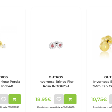
TROS
OUTROS
OUT
rinco Perola
Inverness Brinco Flor
Inverness 
a Indo40
Rosa INDO623-1
3Mm Esp Cu
18,95€
10,75€
lidade 31/10/2035
Produto com validade 31/01/2030
Produto com vali