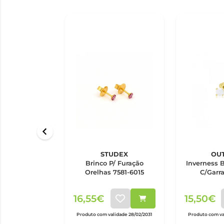
STUDEX
OU
Brinco P/ Furação
Inverness B
Orelhas 7581-6015
C/Garr
16,55€
15,50€
Produto com validade 28/02/2031
Produto com va