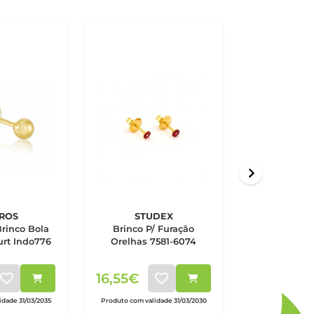
ROS
STUDEX
MACA
Brinco Bola
Brinco P/ Furação
Macaron B
rt Indo776
Orelhas 7581-6074
Eyes - Ama
16,55€
15,00€
dade 31/03/2035
Produto com validade 31/03/2030
Produto com vali