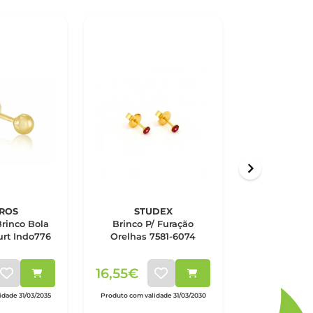
ROS
STUDEX
MACA
Brinco Bola
Brinco P/ Furação
Macaron B
rt Indo776
Orelhas 7581-6074
Eyes - Ama
16,55€
15,00€
dade 31/03/2035
Produto com validade 31/03/2030
Produto com vali