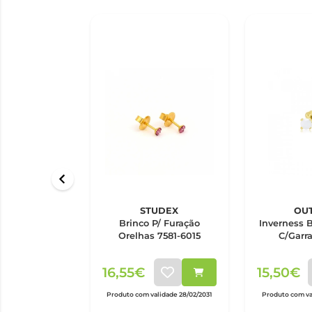
STUDEX
OU
Brinco P/ Furação
Inverness B
Orelhas 7581-6015
C/Garr
16,55€
15,50€
Produto com validade 28/02/2031
Produto com va