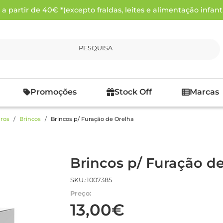
 partir de 40€ *(excepto fraldas, leites e alimentação infanti
PESQUISA
Promoções
Stock Off
Marcas
ros
Brincos
Brincos p/ Furação de Orelha
Brincos p/ Furação d
SKU.:1007385
Preço:
13,00€