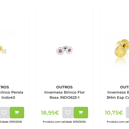
TROS
OUTROS
OUT
rinco Perola
Inverness Brinco Flor
Inverness 
a Indo40
Rosa INDO623-1
3Mm Esp Cu
18,95€
10,75€
lidade 31/10/2035
Produto com validade 31/01/2030
Produto com vali