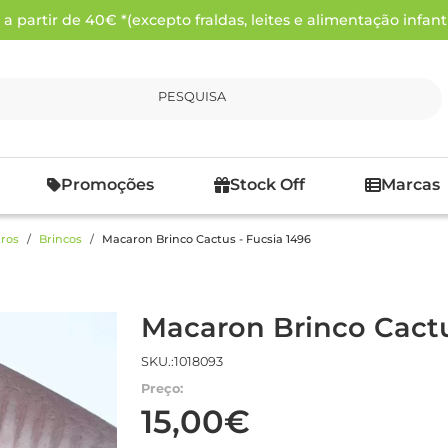
 partir de 40€ *(excepto fraldas, leites e alimentação infanti
PESQUISA
Promoções
Stock Off
Marcas
ros
Brincos
Macaron Brinco Cactus - Fucsia 1496
Macaron Brinco Cactu
SKU.:1018093
Preço:
15,00€