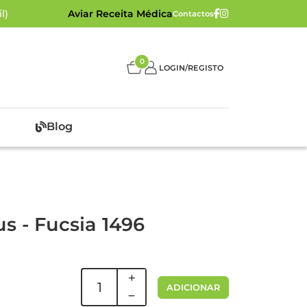
l)
Aviar Receita Médica
Contactos
0
LOGIN/REGISTO
Blog
s - Fucsia 1496
ADICIONAR