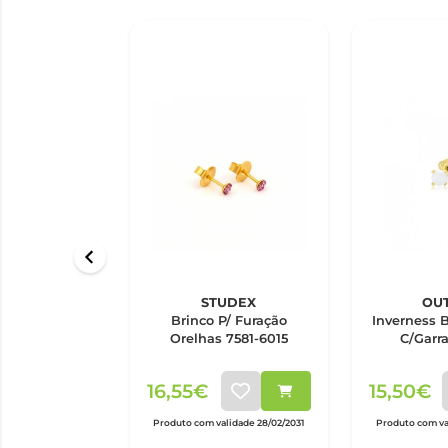
STUDEX
OU
Brinco P/ Furação
Inverness B
Orelhas 7581-6015
C/Garr
16,55€
15,50€
Produto com validade 28/02/2031
Produto com va