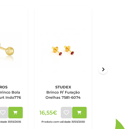
ROS
STUDEX
MACA
Brinco Bola
Brinco P/ Furação
Macaron B
rt Indo776
Orelhas 7581-6074
Eyes - Ama
16,55€
15,00€
dade 31/03/2035
Produto com validade 31/03/2030
Produto com vali