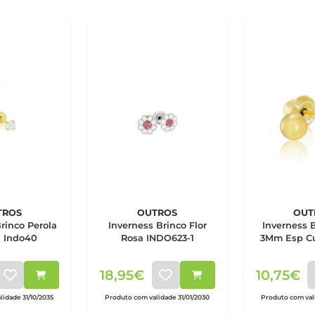
TROS
OUTROS
OUT
rinco Perola
Inverness Brinco Flor
Inverness 
a Indo40
Rosa INDO623-1
3Mm Esp Cu
18,95€
10,75€
lidade 31/10/2035
Produto com validade 31/01/2030
Produto com vali