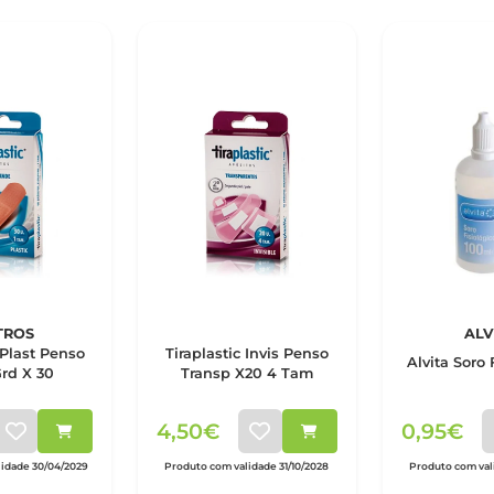
TROS
ALV
 Plast Penso
Tiraplastic Invis Penso
Alvita Soro 
rd X 30
Transp X20 4 Tam
4,50€
0,95€
idade 30/04/2029
Produto com validade 31/10/2028
Produto com vali