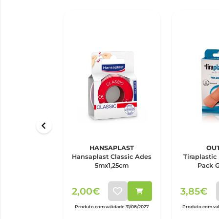
HANSAPLAST
OU
Hansaplast Classic Ades
Tiraplastic
5mx1,25cm
Pack G
2,00€
3,85€
Produto com validade 31/08/2027
Produto com val