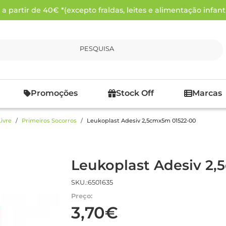
 partir de 40€ *(excepto fraldas, leites e alimentação infanti
PESQUISA
Promoções
Stock Off
Marcas
ivre
Primeiros Socorros
Leukoplast Adesiv 2,5cmx5m 01522-00
Leukoplast Adesiv 2
SKU.:6501635
Preço:
3,70€