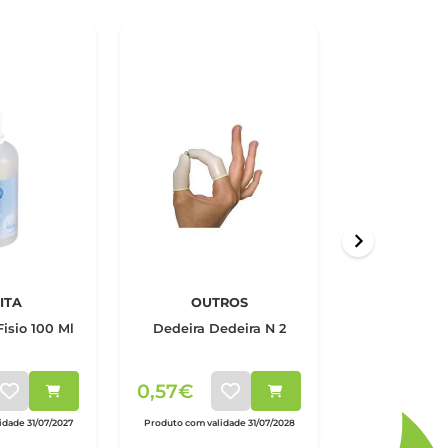
ITA
OUTROS
OUT
Fisio 100 Ml
Dedeira Dedeira N 2
Dedeira De
0,57€
0,70€
dade 31/07/2027
Produto com validade 31/07/2028
Produto com valid