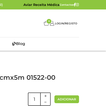
l)
Aviar Receita Médica
Contactos
0
LOGIN/REGISTO
Blog
,5cmx5m 01522-00
ADICIONAR