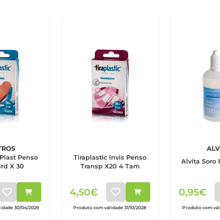
TROS
ALV
 Plast Penso
Tiraplastic Invis Penso
Alvita Soro 
rd X 30
Transp X20 4 Tam
4,50€
0,95€
idade 30/04/2029
Produto com validade 31/10/2028
Produto com vali