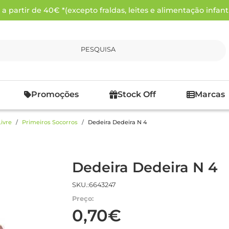
 partir de 40€ *(excepto fraldas, leites e alimentação infanti
PESQUISA
Promoções
Stock Off
Marcas
ivre
Primeiros Socorros
Dedeira Dedeira N 4
Dedeira Dedeira N 4
SKU.:6643247
Preço:
0,70€