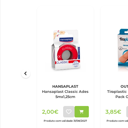
HANSAPLAST
OU
Hansaplast Classic Ades
Tiraplastic
5mx1,25cm
Pack G
2,00€
3,85€
Produto com validade 31/08/2027
Produto com val