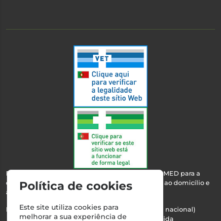
Esta farmácia encontra-se autorizada pelo INFARMED para a
dispensa de medicamentos e produtos de saúde ao domicílio e
Política de cookies
através da internet.
Este site utiliza cookies para
Nº Infarmed: 21 798 7100 (chamada para rede fixa nacional)
melhorar a sua experiência de
Direção Técnica:
Maria Teresa Almeida