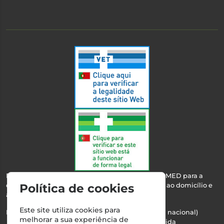
Esta farmácia encontra-se autorizada pelo INFARMED para a
dispensa de medicamentos e produtos de saúde ao domicílio e
Política de cookies
através da internet.
Este site utiliza cookies para
Nº Infarmed: 21 798 7100 (chamada para rede fixa nacional)
melhorar a sua experiência de
Direção Técnica:
Maria Teresa Almeida