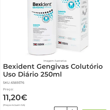
Imagem ilustrativa
Bexident Gengivas Colutório
Uso Diário 250ml
SKU.:6569376
Preço:
11,20€
(Preços incluem IVA)