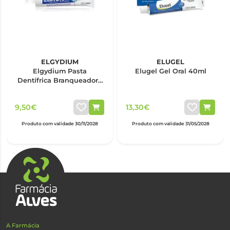
ELGYDIUM
ELUGEL
Elgydium Pasta
Elugel Gel Oral 40ml
Dentífrica Branqueadora
75ml
9,50€
13,30€
Produto com validade 30/11/2028
Produto com validade 31/05/2028
A Farmácia