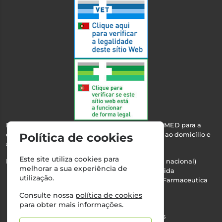
Esta farmácia encontra-se autorizada pelo INFARMED para a
dispensa de medicamentos e produtos de saúde ao domicílio e
Política de cookies
através da internet.
Este site utiliza cookies para
Nº Infarmed: 21 798 7100 (chamada para rede fixa nacional)
melhorar a sua experiência de
Direção Técnica:
Maria Teresa Almeida
utilização.
NIPC:
510103669 | Teresa Almeida - Sociedade Farmaceutica
Unipessoal, Lda.
Consulte nossa
política de cookies
Alvará nº:
2994
para obter mais informações.
©2026 Todos os direitos reservados