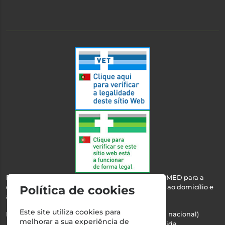
Esta farmácia encontra-se autorizada pelo INFARMED para a
dispensa de medicamentos e produtos de saúde ao domicílio e
Política de cookies
através da internet.
Este site utiliza cookies para
Nº Infarmed: 21 798 7100 (chamada para rede fixa nacional)
melhorar a sua experiência de
Direção Técnica:
Maria Teresa Almeida