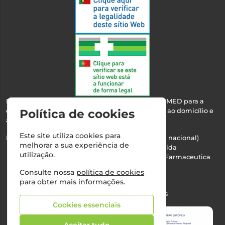
Esta farmácia encontra-se autorizada pelo INFARMED para a
dispensa de medicamentos e produtos de saúde ao domicílio e
Política de cookies
através da internet.
Este site utiliza cookies para
Nº Infarmed: 21 798 7100 (chamada para rede fixa nacional)
melhorar a sua experiência de
Direção Técnica:
Maria Teresa Almeida
utilização.
NIPC:
510103669 | Teresa Almeida - Sociedade Farmaceutica
Unipessoal, Lda.
Consulte nossa
política de cookies
Alvará nº:
2994
para obter mais informações.
©2026 Todos os direitos reservados
Cookies essenciais