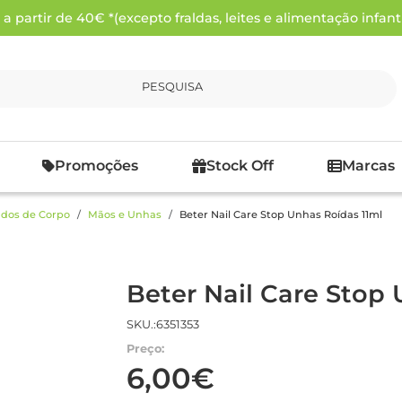
 partir de 40€ *(excepto fraldas, leites e alimentação infanti
PESQUISA
Promoções
Stock Off
Marcas
dos de Corpo
Mãos e Unhas
Beter Nail Care Stop Unhas Roídas 11ml
Beter Nail Care Stop 
SKU.:6351353
Preço:
6,00€