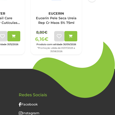
TER
EUCERIN
EUCE
ail Care
Eucerin Pele Seca Ureia
Eucerin Ato
 Cutículas
Rep Cr Maos 5% 75ml
CrMãos75X2
ml
8,80€
16,15€
6,16€
dade 31/12/2026
Produto com validade 30/09/2026
Produto com valid
*Promoção válida de 01/07/2025 a
31/08/2026
Redes Sociais
Facebook
Instagram