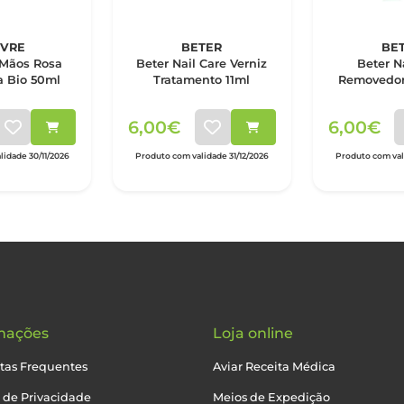
IVRE
BETER
BE
 Mãos Rosa
Beter Nail Care Verniz
Beter N
 Bio 50ml
Tratamento 11ml
Removedor
11
6,00€
6,00€
idade 30/11/2026
Produto com validade 31/12/2026
Produto com vali
mações
Loja online
tas Frequentes
Aviar Receita Médica
a de Privacidade
Meios de Expedição