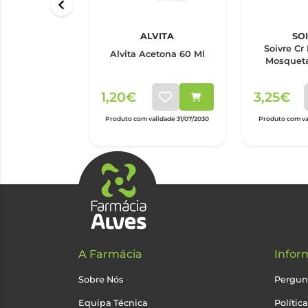
ALVITA
SO
Soivre Cr
Alvita Acetona 60 Ml
Mosqueta
1,20€
3,25€
Produto com validade 31/07/2030
Produto com val
A Farmácia
Infor
Sobre Nós
Pergun
Equipa Técnica
Polític