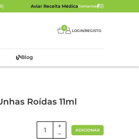
l)
Aviar Receita Médica
Contactos
0
LOGIN/REGISTO
Blog
Unhas Roídas 11ml
ADICIONAR