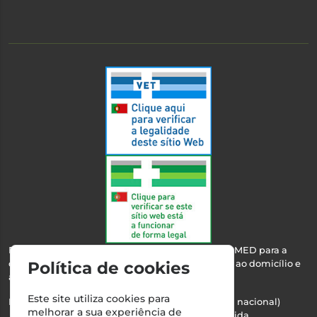
Esta farmácia encontra-se autorizada pelo INFARMED para a
dispensa de medicamentos e produtos de saúde ao domicílio e
Política de cookies
através da internet.
Este site utiliza cookies para
Nº Infarmed: 21 798 7100 (chamada para rede fixa nacional)
melhorar a sua experiência de
Direção Técnica:
Maria Teresa Almeida