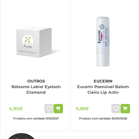
OUTROS
EUCERIN
Bálsamo Labial Eyelash
Eucerin Psensivel Batom
Diamond
Cieiro Lip Activ
4,90€
6,85€
Produto com validade 31/12/2027
Produto com validade 30/09/2028