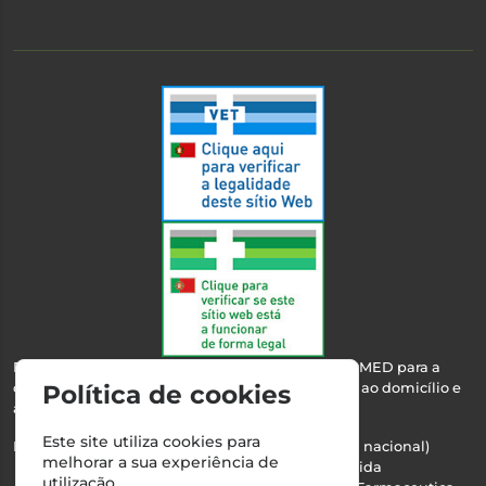
Esta farmácia encontra-se autorizada pelo INFARMED para a
dispensa de medicamentos e produtos de saúde ao domicílio e
Política de cookies
através da internet.
Este site utiliza cookies para
Nº Infarmed: 21 798 7100 (chamada para rede fixa nacional)
melhorar a sua experiência de
Direção Técnica:
Maria Teresa Almeida
utilização.