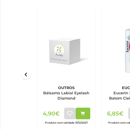
OUTROS
EUC
Bálsamo Labial Eyelash
Eucerin 
Diamond
Batom Ciei
4,90€
6,85€
Produto com validade 31/12/2027
Produto com val