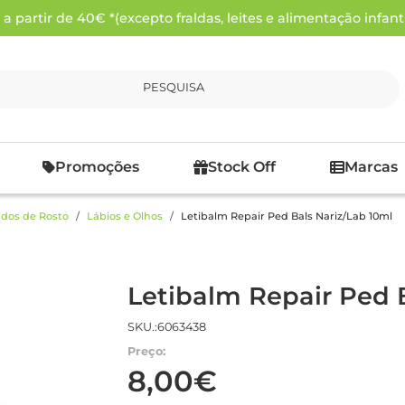
 partir de 40€ *(excepto fraldas, leites e alimentação infanti
PESQUISA
Promoções
Stock Off
Marcas
dos de Rosto
Lábios e Olhos
Letibalm Repair Ped Bals Nariz/Lab 10ml
Letibalm Repair Ped 
SKU.:6063438
Preço:
8,00€