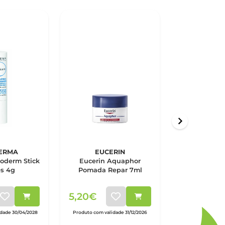
ERMA
EUCERIN
URI
oderm Stick
Eucerin Aquaphor
Uriage Sti
es 4g
Pomada Repar 7ml
Hidrata
5,20€
8,70€
idade 30/04/2028
Produto com validade 31/12/2026
Produto com vali