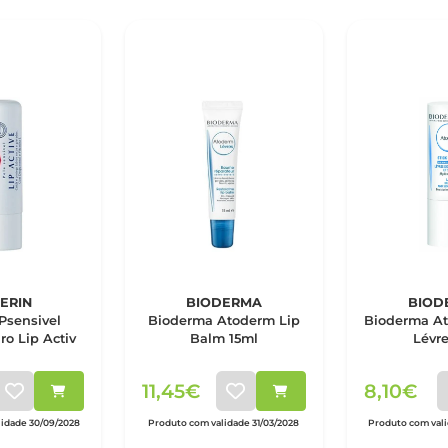
ERIN
BIODERMA
BIOD
Psensivel
Bioderma Atoderm Lip
Bioderma At
ro Lip Activ
Balm 15ml
Lévr
11,45€
8,10€
idade 30/09/2028
Produto com validade 31/03/2028
Produto com val