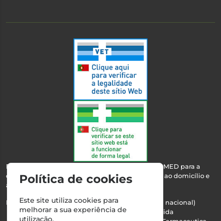
Esta farmácia encontra-se autorizada pelo INFARMED para a
dispensa de medicamentos e produtos de saúde ao domicílio e
Política de cookies
através da internet.
Este site utiliza cookies para
Nº Infarmed: 21 798 7100 (chamada para rede fixa nacional)
melhorar a sua experiência de
Direção Técnica:
Maria Teresa Almeida
utilização.