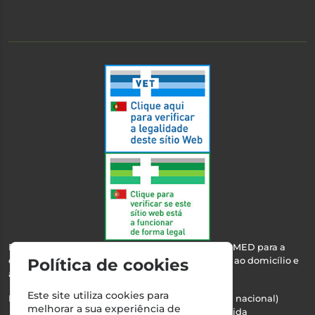
Esta farmácia encontra-se autorizada pelo INFARMED para a
dispensa de medicamentos e produtos de saúde ao domicílio e
Política de cookies
através da internet.
Este site utiliza cookies para
Nº Infarmed: 21 798 7100 (chamada para rede fixa nacional)
melhorar a sua experiência de
Direção Técnica:
Maria Teresa Almeida